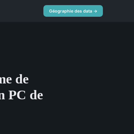
Géographie des data →
me de
un PC de