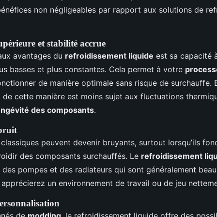
 bénéfices non négligeables par rapport aux solutions de re
érieure et stabilité accrue
paux avantages du
refroidissement liquide
est sa capacité 
us basses et plus constantes. Cela permet à votre
process
nctionner de manière optimale sans risque de surchauffe. E
 de cette manière est moins sujet aux fluctuations thermiqu
ongévité des composants
.
bruit
 classiques peuvent devenir bruyants, surtout lorsqu’ils fon
roidir des composants surchauffés. Le
refroidissement liq
se des pompes et des radiateurs qui sont généralement bea
s apprécierez un environnement de travail ou de jeu nettem
personnalisation
onnés de
modding
, le refroidissement liquide offre des possib