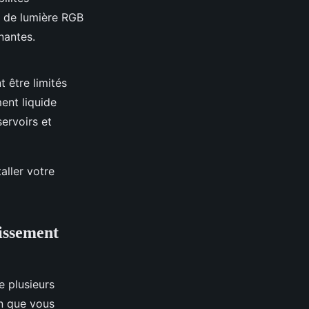
ts de lumière RGB
nantes.
t être limités
ment liquide
servoirs et
ller votre
dissement
e plusieurs
in que vous