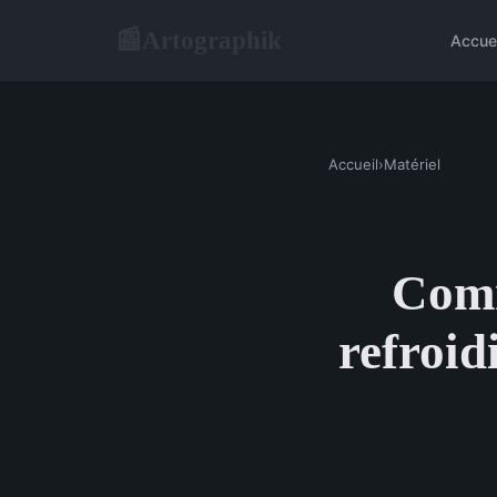
Artographik
📰
Accue
Accueil
›
Matériel
Comm
refroid