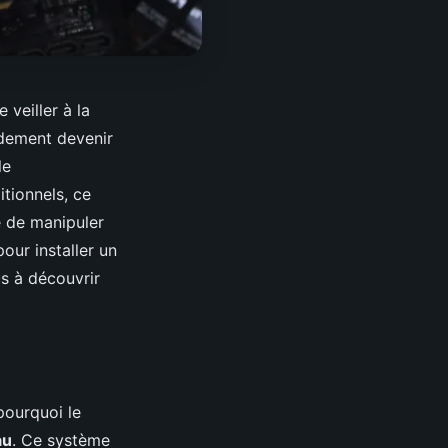
 veiller à la
dement devenir
le
itionnels, ce
ée de manipuler
our installer un
s à découvrir
pourquoi le
au
. Ce système