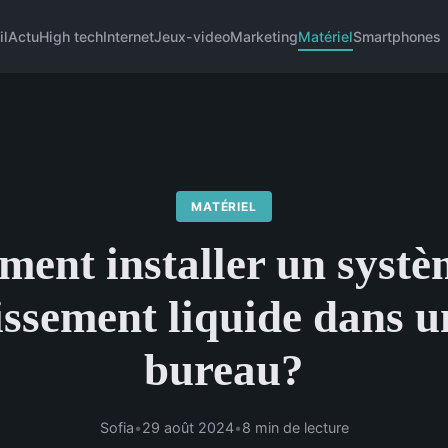
il
Actu
High tech
Internet
Jeux-video
Marketing
Matériel
Smartphones
MATÉRIEL
ent installer un systè
issement liquide dans 
bureau?
Sofia
•
29 août 2024
•
8 min de lecture