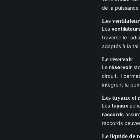
de la puissance
Les ventilateur
Les
ventilateur
traverse le radia
adaptés à la tai
Le réservoir
Le
réservoir
sto
circuit. Il perm
intègrent la po
Les tuyaux et 
Les
tuyaux
ache
raccords
assure
raccords peuven
Le liquide de r