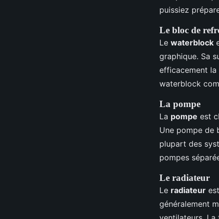
puissiez prépare
Le bloc de ref
Le
waterblock
e
graphique. Sa s
efficacement la 
waterblock comp
La pompe
La
pompe
est c
Une pompe de bo
plupart des sys
pompes séparée
Le radiateur
Le
radiateur
est
généralement mo
ventilateurs. L