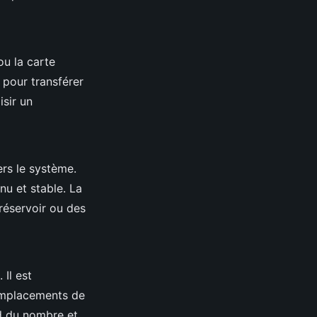
ou la carte
 pour transférer
isir un
ers le système.
nu et stable. La
réservoir ou des
 Il est
 emplacements de
nd du nombre et