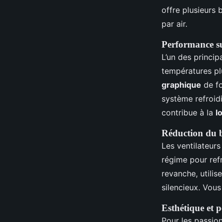
offre plusieurs
par air.
Performance sup
L’un des princi
températures pl
graphique
de fo
système refroidi
contribue à la
l
Réduction du 
Les ventilateurs
régime pour ref
revanche, utili
silencieux. Vou
Esthétique et 
Pour les passi