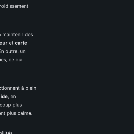
froidissement
à maintenir des
eur
et
carte
n outre, un
es, ce qui
ctionnent à plein
uide
, en
ucoup plus
ent plus calme.
ilités