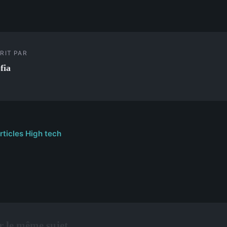
RIT PAR
fia
rticles High tech
 le même sujet