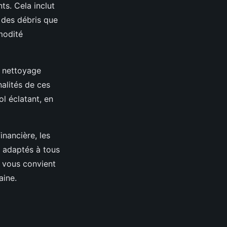
ts. Cela inclut
 des débris que
modité
e nettoyage
nalités de ces
l éclatant, en
inancière, les
s adaptés à tous
i vous convient
aine.