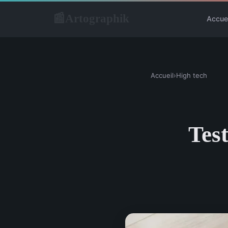
Artographik
📰
Accue
Accueil
›
High tech
Test