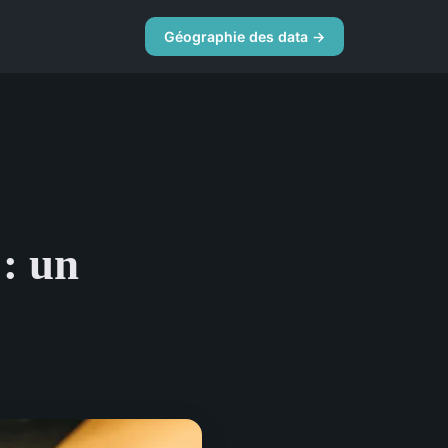
Géographie des data →
 : un