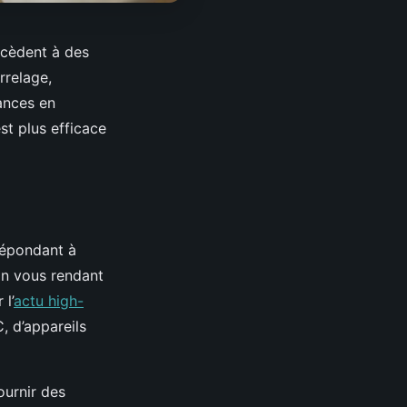
ocèdent à des
arrelage,
mances en
est plus efficace
répondant à
En vous rendant
l’
actu high-
, d’appareils
ournir des