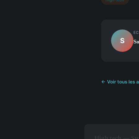
EC
S
So
← Voir tous les a
High tech — Sur