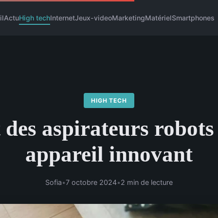
il
Actu
High tech
Internet
Jeux-video
Marketing
Matériel
Smartphones
HIGH TECH
 des aspirateurs robots
appareil innovant
Sofia
•
7 octobre 2024
•
2 min de lecture