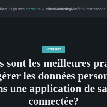
il
Actu
High tech
Internet
Jeux-video
Marketing
Matériel
Smartphones
INTERNET
s sont les meilleures pr
érer les données perso
s une application de s
connectée?