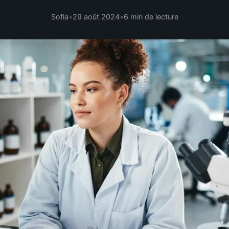
Sofia
•
29 août 2024
•
6 min de lecture