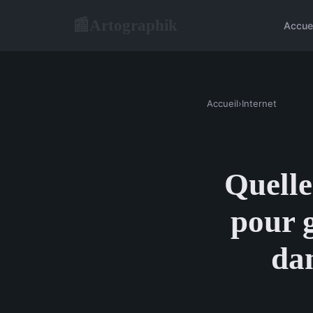
Artographik
📰
Accue
Accueil
›
Internet
Quelle
pour g
dan