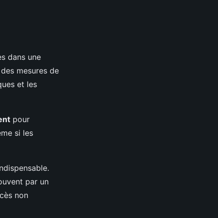
es dans une
e des mesures de
ues et les
ent
pour
me si les
indispensable.
souvent par un
ccès non