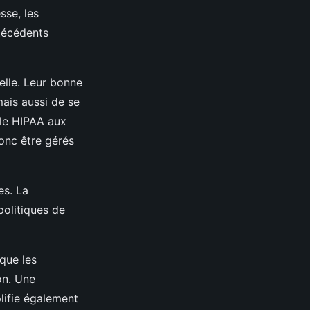
sse, les
écédents
elle. Leur bonne
mais aussi de se
 le HIPAA aux
donc être gérés
es. La
politiques de
 que les
on. Une
lifie également