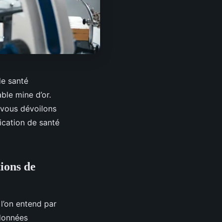
de santé
ble mine d’or.
 vous dévoilons
ication de santé
ions de
 l’on entend par
 données