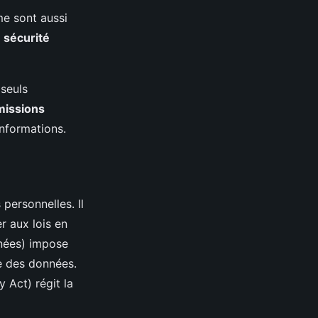
me sont aussi
 sécurité
 seuls
missions
informations.
personnelles. Il
r aux lois en
nnées) impose
ge des données.
 Act) régit la