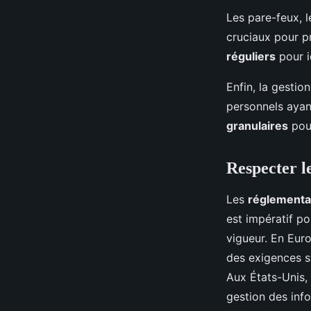
Les pare-feux, l
cruciaux pour pr
réguliers
pour id
Enfin, la gestio
personnels ayant
granulaires
pour
Respecter l
Les
réglementa
est impératif p
vigueur. En Eur
des exigences s
Aux États-Unis, 
gestion des inf