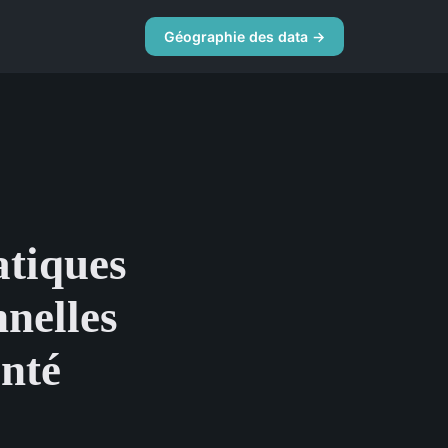
Géographie des data →
atiques
nnelles
anté