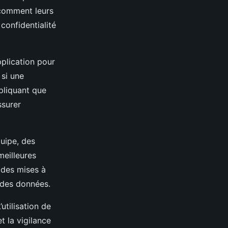
 comment leurs
confidentialité
pplication pour
 si une
xpliquant que
ssurer
quipe, des
meilleures
 des mises à
 des données.
utilisation de
t la vigilance