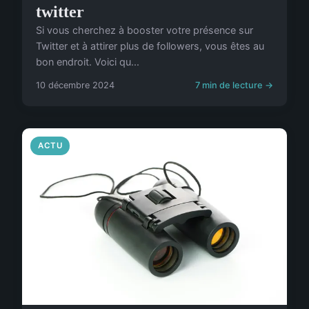
twitter
Si vous cherchez à booster votre présence sur
Twitter et à attirer plus de followers, vous êtes au
bon endroit. Voici qu...
10 décembre 2024
7 min de lecture →
ACTU